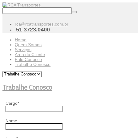
rca@rcatransportes.com.br
51 3723.0400
Home
Quem Somos
Serviços
Area do Cliente
Fale Conosco
Trabalhe Conosco
Trabalhe Conosco
Cargo
*
Nome